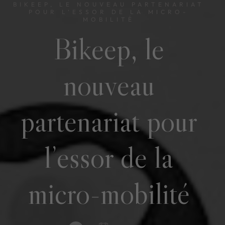
BIKEEP, LE NOUVEAU PARTENARIAT
POUR L’ESSOR DE LA MICRO-
MOBILITÉ
Bikeep, le
nouveau
partenariat pour
l’essor de la
micro-mobilité