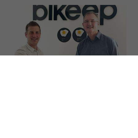
Mots clés
2024
aménagement urbain
architecture
aéroport
bancs
Bikeep
configurateur