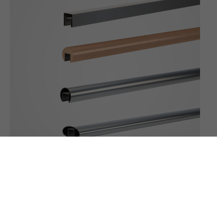
Main-courante en inox ou laqué RAL
Main-courante en bois
Avec intégration des bandeaux LED IP67