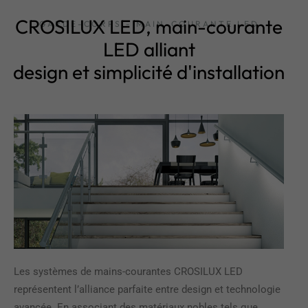
CROSILUX LED, main-courante
GARDE-CORPS - MAIN-COURANTE LED
LED alliant
design et simplicité d'installation
Les systèmes de mains-courantes CROSILUX LED
représentent l’alliance parfaite entre design et technologie
avancée. En associant des matériaux nobles tels que