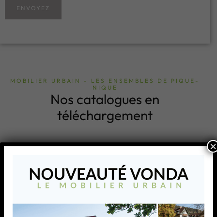
ENVOYEZ
MOBILIER URBAIN - LES ENSEMBLES DE PIQUE-
NIQUE
Nos catalogues en
téléchargement
×
MOBILIER URBAIN
MODULO