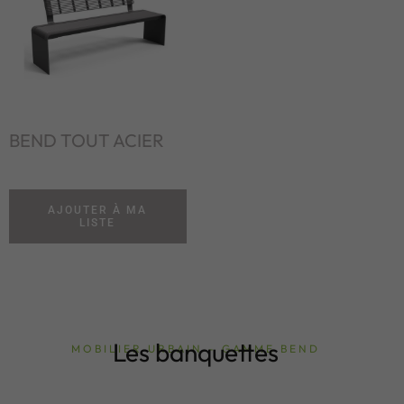
BEND TOUT ACIER
AJOUTER À MA
LISTE
Les banquettes
MOBILIER URBAIN - GAMME BEND