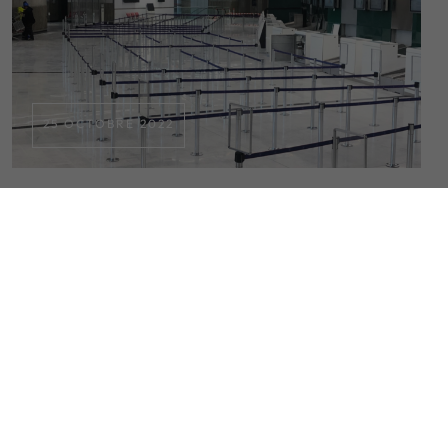
25 OCTOBRE 2022
GUIDAGE
Nouveau chantier à
l’aéroport Roissy CDG
Nouveau chantier à l’aéroport Roissy CDG Et un autre
chantier qui a démarré Lundi 17 Octobre pour le groupe ADP
à l’aéroport Roissy Charles de Gaulle. Les premiers 400
poteaux à sangle pour le Terminal 1 ont été posés en 2 jours
par nos partenaires de montage ACRORENO et