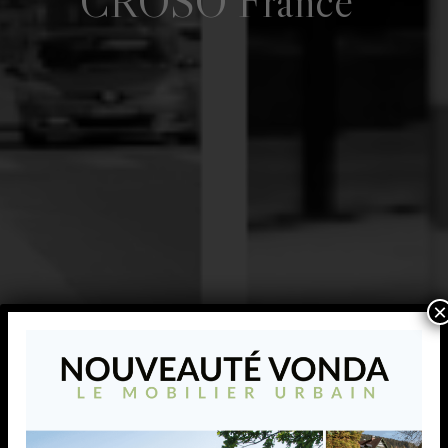
CROSO France
×