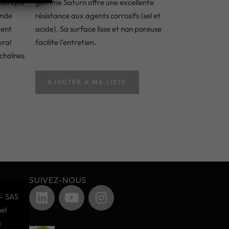
abriqué
gamme Saturn offre une excellente
ande
résistance aux agents corrosifs (sel et
ment
acide). Sa surface lisse et non poreuse
ural
facilite l’entretien.
 chaînes
AJOUTER À MA LISTE
SUIVEZ-NOUS
– SAS
el
g