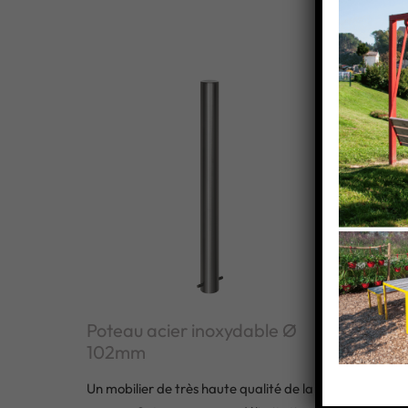
Poteau acier inoxydable Ø
Poteau
102mm
76mm
Un mobilier de très haute qualité de la
Avec son d