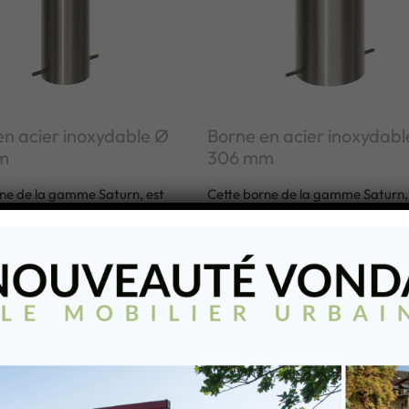
en acier inoxydable Ø
Borne en acier inoxydabl
m
306 mm
ne de la gamme Saturn, est
Cette borne de la gamme Saturn,
à partir de matériaux de très
fabriqué à partir de matériaux de
lité. Elle est idéale pour la
grande qualité. Elle est idéale pou
on et la sécurisation des
délimitation et la sécurisation des
bains, les parcs et les aires de
espaces urbains, les parcs et les a
ns les dénaturer.
repos, sans les dénaturer.
TER À MA LISTE
AJOUTER À MA LISTE