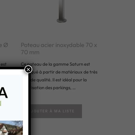
e Ø
Poteau acier inoxydable 70 x
70 mm
 est
Ce poteau de la gamme Saturn est
×
 très
fabriqué à partir de matériaux de très
r la
grande qualité. Il est idéal pour la
sécurisation des parkings, …
ires de
AJOUTER À MA LISTE