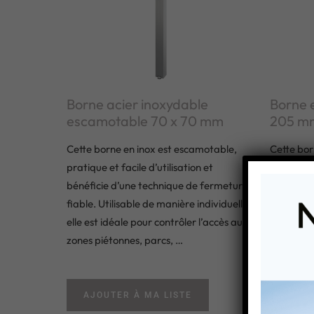
Borne acier inoxydable
Borne 
escamotable 70 x 70 mm
205 m
Cette borne en inox est escamotable,
Cette bor
pratique et facile d’utilisation et
fabriqué 
bénéficie d’une technique de fermeture
grande qua
fiable. Utilisable de manière individuelle,
délimitati
elle est idéale pour contrôler l’accès aux
espaces ur
zones piétonnes, parcs, …
repos, sa
AJOUTER À MA LISTE
AJOU