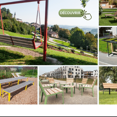
 acier inoxydable Ø
Poteau acier inoxydable
61mm
esign alliant le fonctionnel et
Avec son design sobre et élégant,