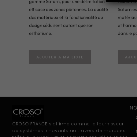
gamme Saturn, pour une délimitation
l’esthéti
efficace des zones piétonnes. La qualité
Saturn es
des matériaux et la fonctionnalité du
matériaux
design séduisent autant que son
et harmon
esthétisme.
dans le p
AJOUTER À MA LISTE
AJOU
NO
CROSO FRANCE s’affirme comme le fournisseur
de systèmes innovants au travers de marques