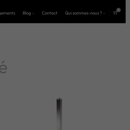
0
gements
Blog
Contact
Qui sommes-nous ?
ite
ms
é