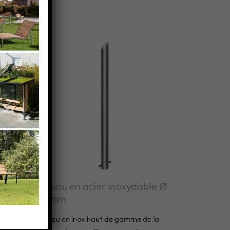
 Ø
Poteau en acier inoxydable Ø
76 mm
 ce
Poteau en inox haut de gamme de la