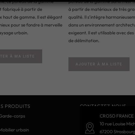
sme, ce poteau de la gamme
poteau de la gamme Saturn est f
t fabriqué à partir de
à partir de matériaux de très gr
 haut de gamme. Il est élégant
qualité. Il s’intègre harmonieuse
ieux pour se fondre à merveille
dans un environnement architect
aysage urbain.
exigeant. Il est utilisable avec des
de délimitation.
TER À MA LISTE
AJOUTER À MA LISTE
S PRODUITS
CONTACTEZ-NOUS
Garde-corps
CROSO FRANCE 
10 rue Louise Mich
Mobilier urbain
67200 Strasbour