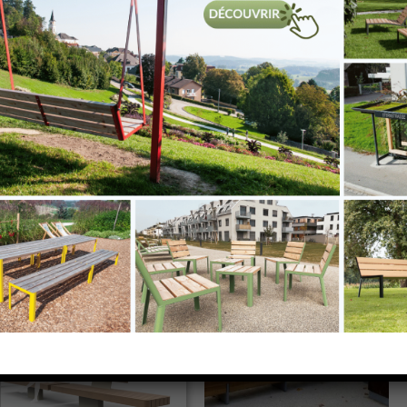
MOBILIER URBAIN - LES ENSEMBLES DE PIQUE-NIQUE
atalogues en téléchar
MOBILIER URBAIN
MOBILIER URBAIN
MODULO
GRIJSEN