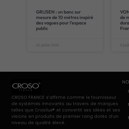
GRIJSEN : un banc sur
VOND
mesure de 10 mètres inspiré
de m
des vagues pour l’espace
dura
public
Fra
22 juillet 2026
9 jui
NO
CROSO FRANCE s’affirme comme le fournisseur
de systèmes innovants au travers de marques
telles que Crosilux® et convertit ses idées et ses
visions en produits de premier rang dotés d’un
niveau de qualité élevé.