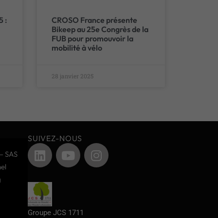
5 :
CROSO France présente
Bikeep au 25e Congrès de la
FUB pour promouvoir la
mobilité à vélo
28 janvier 2025
SUIVEZ-NOUS
– SAS
el
g
Groupe JCS 1711