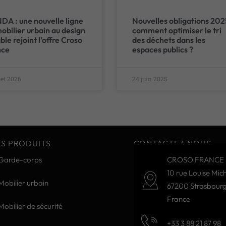
A : une nouvelle ligne
Nouvelles obligations 202
obilier urbain au design
comment optimiser le tri
ble rejoint l’offre Croso
des déchets dans les
nce
espaces publics ?
llet 2026
24 juin 2025
S PRODUITS
CONTACTEZ-NOUS
Garde-corps
CROSO FRANCE 
10 rue Louise Mich
Mobilier urbain
67200 Strasbour
France
Mobilier de sécurité
+33 3 88 21 87 98