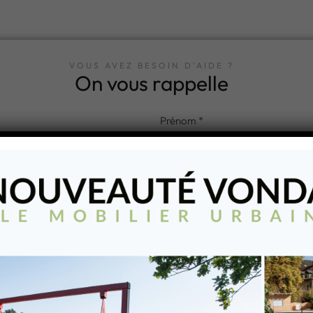
VOUS AVEZ BESOIN D'AIDE ?
On vous rappelle
ntéressé par :
rde-corps
Urbain
Sécurité
Guidage
YEZ