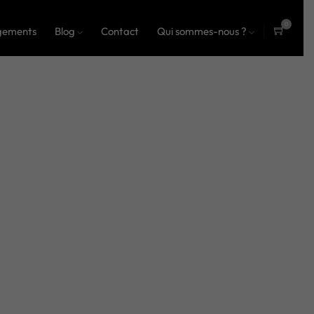
0
gements
Blog
Contact
Qui sommes-nous ?
ite
ms