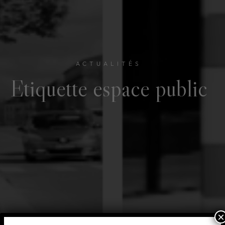
ACTUALITÉS
Etiquette
espace public
×