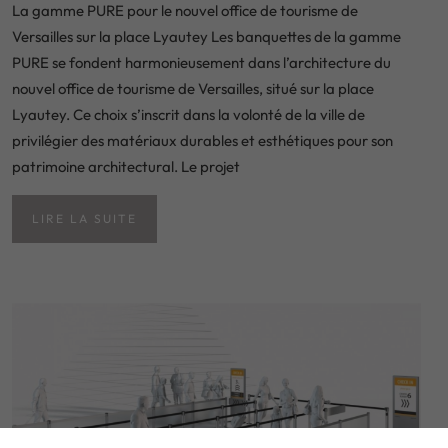
La gamme PURE pour le nouvel office de tourisme de
Versailles sur la place Lyautey Les banquettes de la gamme
PURE se fondent harmonieusement dans l’architecture du
nouvel office de tourisme de Versailles, situé sur la place
Lyautey. Ce choix s’inscrit dans la volonté de la ville de
privilégier des matériaux durables et esthétiques pour son
patrimoine architectural. Le projet
LIRE LA SUITE