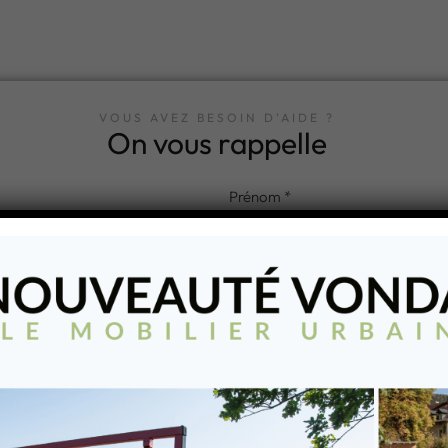
VOUS AVEZ BESOIN D'AIDE ?
On vous rappelle
ntéressé par :
rde-corps
Urbain
Sécurité
Guidage
YEZ