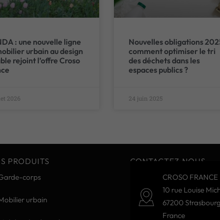
A : une nouvelle ligne
Nouvelles obligations 202
obilier urbain au design
comment optimiser le tri
ble rejoint l’offre Croso
des déchets dans les
nce
espaces publics ?
llet 2026
24 juin 2025
S PRODUITS
CONTACTEZ-NOUS
Garde-corps
CROSO FRANCE 
10 rue Louise Mich
Mobilier urbain
67200 Strasbour
France