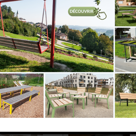
MOBILIER URBAIN - LES ENSEMBLES DE PIQUE-NIQUE
atalogues en téléchar
MOBILIER URBAIN
MOBILIER URBAIN
MODULO
GRIJSEN