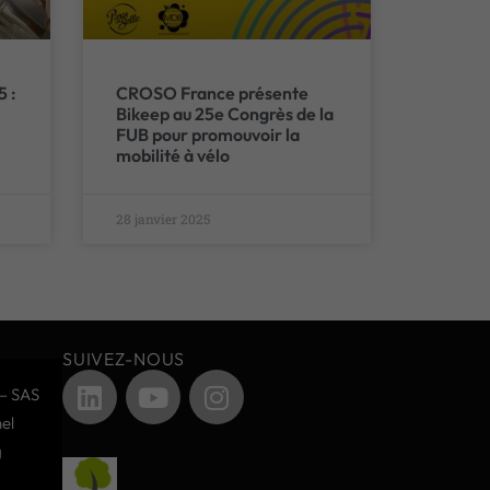
5 :
CROSO France présente
Bikeep au 25e Congrès de la
FUB pour promouvoir la
mobilité à vélo
28 janvier 2025
SUIVEZ-NOUS
– SAS
el
g