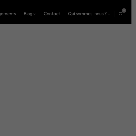
0
gements
Blog
Contact
Qui sommes-nous ?
ite
ms