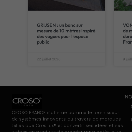
GRIJSEN : un banc sur
VOND
mesure de 10 mètres inspiré
de m
des vagues pour l’espace
dura
public
Fra
22 juillet 2026
9 jui
NO
CROSO FRANCE s’affirme comme le fournisseur
de systèmes innovants au travers de marques
telles que Crosilux® et convertit ses idées et ses
visions en produits de premier rang dotés d’un