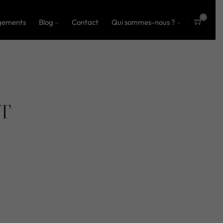
0
gements
Blog
Contact
Qui sommes-nous ?
ite
ms
T