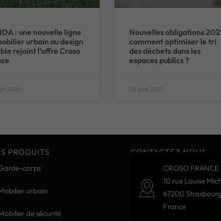
A : une nouvelle ligne
Nouvelles obligations 202
obilier urbain au design
comment optimiser le tri
ble rejoint l’offre Croso
des déchets dans les
nce
espaces publics ?
llet 2026
24 juin 2025
S PRODUITS
CONTACTEZ-NOUS
Garde-corps
CROSO FRANCE 
10 rue Louise Mich
Mobilier urbain
67200 Strasbour
France
Mobilier de sécurité