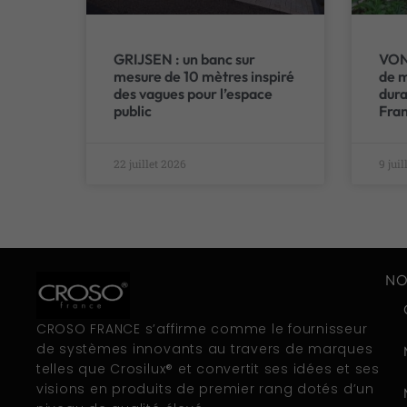
GRIJSEN : un banc sur
VOND
mesure de 10 mètres inspiré
de m
des vagues pour l’espace
dura
public
Fra
22 juillet 2026
9 jui
NO
CROSO FRANCE s’affirme comme le fournisseur
de systèmes innovants au travers de marques
telles que Crosilux® et convertit ses idées et ses
visions en produits de premier rang dotés d’un