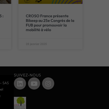
5 :
CROSO France présente
Bikeep au 25e Congrès de la
FUB pour promouvoir la
mobilité à vélo
28 janvier 2025
SUIVEZ-NOUS
– SAS
el
g