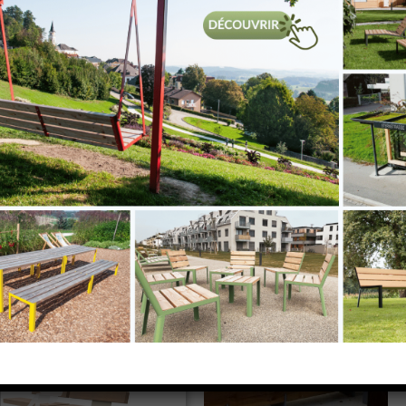
MOBILIER URBAIN - LES ENSEMBLES DE PIQUE-NIQUE
atalogues en téléchar
MOBILIER URBAIN
MOBILIER URBAIN
MODULO
GRIJSEN