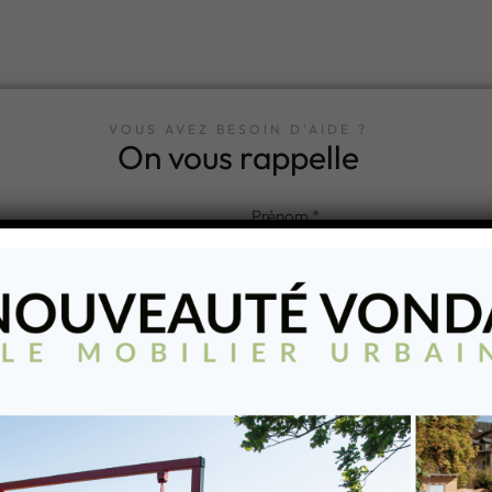
VOUS AVEZ BESOIN D'AIDE ?
On vous rappelle
ntéressé par :
rde-corps
Urbain
Sécurité
Guidage
YEZ