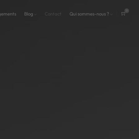
0
gements
Blog
Contact
Qui sommes-nous ?
ite
ms