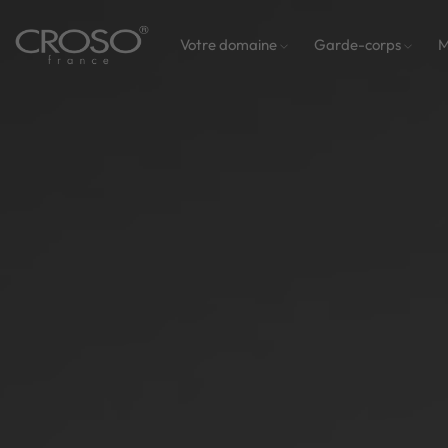
Votre domaine
Garde-corps
M