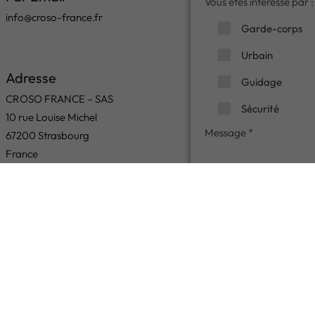
Vous êtes intéressé par :
info@croso-france.fr
Garde-corps
Urbain
Adresse
Guidage
CROSO FRANCE – SAS
Sécurité
10 rue Louise Michel
67200 Strasbourg
France
ENVOYEZ