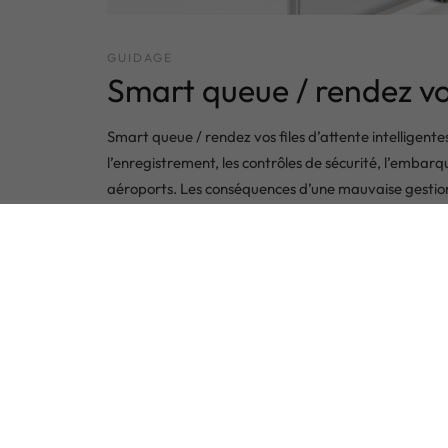
GUIDAGE
Smart queue / rendez vos 
Smart queue / rendez vos files d’attente intelligente
l’enregistrement, les contrôles de sécurité, l’emb
aéroports. Les conséquences d’une mauvaise gestion d
doivent être régulièrement réalignés par le personn
file d’attente
LIRE LA SUITE