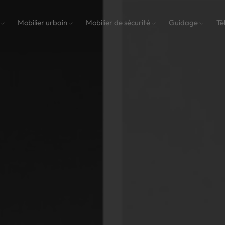
s
Mobilier urbain
Mobilier de sécurité
Guidage
Té