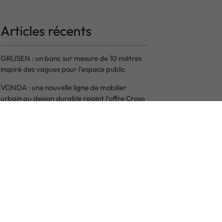
Articles récents
GRIJSEN : un banc sur mesure de 10 mètres
inspiré des vagues pour l’espace public
VONDA : une nouvelle ligne de mobilier
urbain au design durable rejoint l’offre Croso
France
BALMERO : des essais concluants pour
répondre aux exigences de sécurité
CROSO France a emménagé dans ses
nouveaux locaux au Parc des Forges à
Strasbourg
Nouvelles obligations 2025 : comment
optimiser le tri des déchets dans les espaces
publics ?