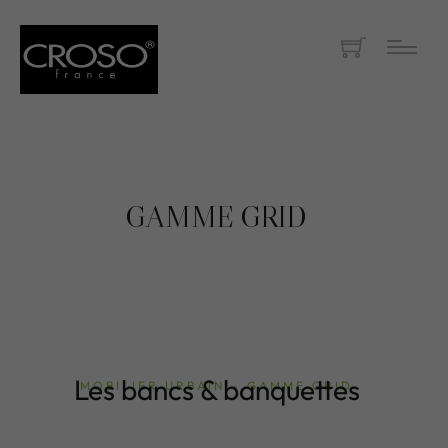
GAMME GRID
Les bancs & banquettes
MOBILIER URBAIN - GAMME GRID