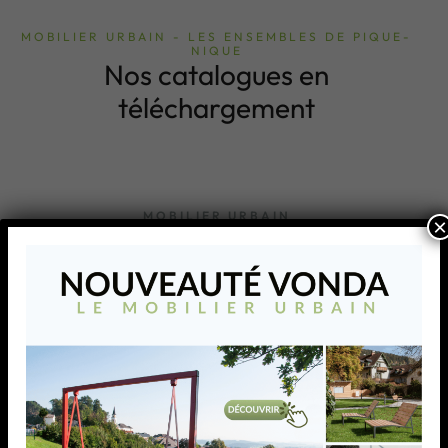
MOBILIER URBAIN - LES ENSEMBLES DE PIQUE-
NIQUE
Nos catalogues en
téléchargement
MOBILIER URBAIN
×
MODULO