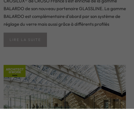
CROSILUX® de CROSO France s’est enrichie de la gamme
BALARDO de son nouveau partenaire GLASSLINE. La gamme
BALARDO est complémentaire d’abord par son système de
réglage du verre mais aussi grâce à différents profilés
LIRE LA SUITE
6 OCTOBRE 2023