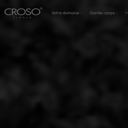
Votre domaine
Garde-corps
M