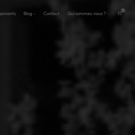
0
gements
Blog
Contact
Qui sommes-nous ?
ite
ms