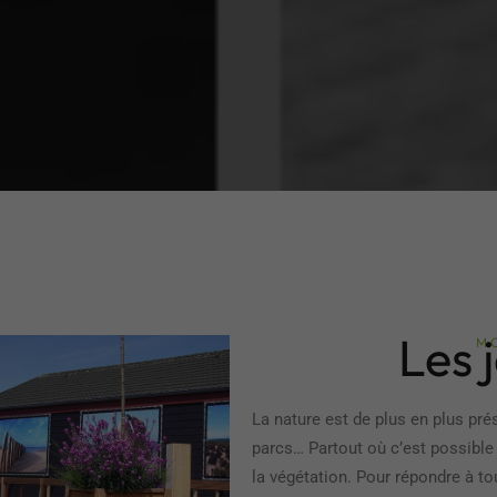
Les 
MO
La nature est de plus en plus pré
parcs… Partout où c’est possible
la végétation. Pour répondre à t