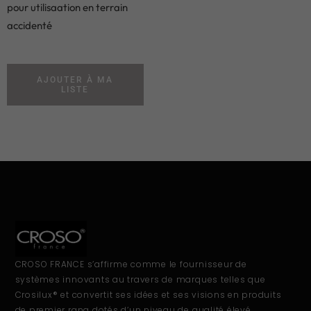
pour utilisaation en terrain
accidenté
AJOUTER À MA
LISTE
CROSO FRANCE s’affirme comme le fournisseur de
systèmes innovants au travers de marques telles que
Crosilux® et convertit ses idées et ses visions en produits
de premier rang dotés d’un niveau de qualité élevé.