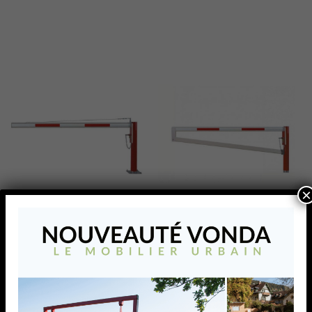
×
WES 125
WES 145
Barrière pivotante avec
Barrière pivotante robuste
câble de tension garantissant
sur poteau avec lisse de
une grande stabilité
forme trapézoïdale.