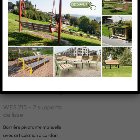
AJOUTER À MA
AJOUTER À MA
LISTE
LISTE
WES 215 – 2 supports
de lisse
Barrière pivotante manuelle
avec articulation à cardan