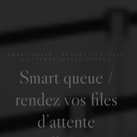
SMART QUEUE / RENDEZ VOS FILES
D’ATTENTE INTELLIGENTES
Smart queue /
rendez vos files
d’attente