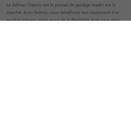
Le Beltrac Classic est le poteau de guidage leader sur le
marché. Avec Beltrac, vous bénéficiez non seulement d’un
produit robuste, mais aussi de la flexibilité dont vous avez
besoin au quotidien. Les systèmes de guidage Beltrac
sont faciles à utiliser et à manipuler. Avec son embase
magnétique fixée sur une platine en inox collée au sol, le
poteau ne glisse pas et ne nécessite donc pas de
réalignement. Pour autant les poteaux peuvent être
facilement repositionnés dans le cadre d’un nouvel
aménagement. Grâce à leur forme particulière et à leur
épaisseur de 2 mm, les poteaux bénéficient d’une très
grande résistance.
De nouvelles zones dans les espaces
existants avec NEXTRAC