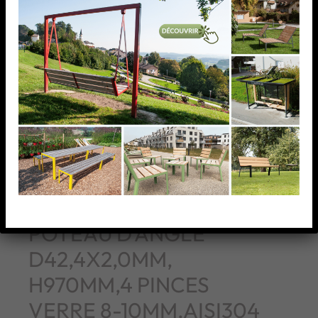
POTEAU D’ANGLE
D42,4X2,0MM,
H970MM,4 PINCES
VERRE 8-10MM,AISI304