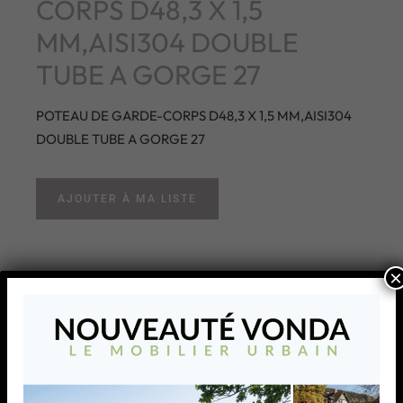
CORPS D48,3 X 1,5
MM,AISI304 DOUBLE
TUBE A GORGE 27
POTEAU DE GARDE-CORPS D48,3 X 1,5 MM,AISI304
DOUBLE TUBE A GORGE 27
AJOUTER À MA LISTE
×