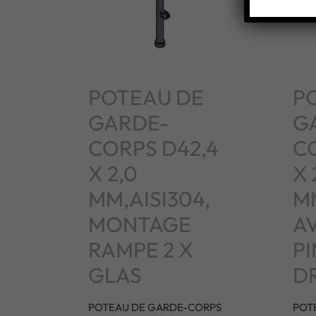
POTEAU DE
P
GARDE-
G
CORPS D42,4
C
X 2,0
X 
MM,AISI304,
MM
MONTAGE
AV
RAMPE 2 X
P
GLAS
D
POTEAU DE GARDE-CORPS
POT