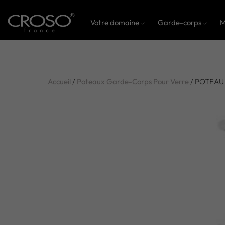
Votre domaine
Garde-corps
M
Accueil
/
Poteaux Garde-Corps Pour Verre
/ POTEAU 