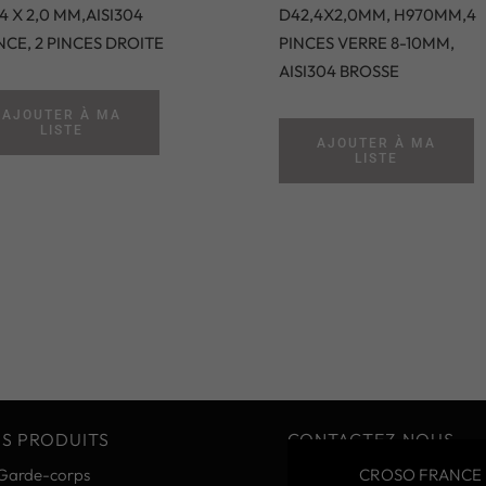
4 X 2,0 MM,AISI304
D42,4X2,0MM, H970MM,4
CE, 2 PINCES DROITE
PINCES VERRE 8-10MM,
AISI304 BROSSE
AJOUTER À MA
LISTE
AJOUTER À MA
LISTE
S PRODUITS
CONTACTEZ-NOUS
Garde-corps
CROSO FRANCE 