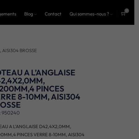
0
gements
Blog
Contact
Qui sommes-nous ?
ite
ms
 AISI304 BROSSE
TEAU A L’ANGLAISE
2,4X2,0MM,
200MM,4 PINCES
RRE 8-10MM, AISI304
ROSSE
: 950240
EAU A L’ANGLAISE D42,4X2,0MM,
00MM,4 PINCES VERRE 8-10MM, AISI304