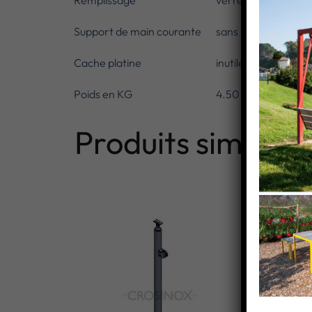
Remplissage
verre
Support de main courante
sans
Cache platine
inutile
Poids en KG
4.50
Produits similaire