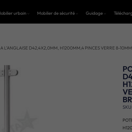
obilier urbain
Mobilier de sécurité
Guidage
Téléchar
A L’ANGLAISE D42,4X2,0MM, H1200MM,4 PINCES VERRE 8-10MM,
PO
D4
H1
VE
B
SKU
POT
H12