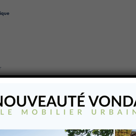
ique
r