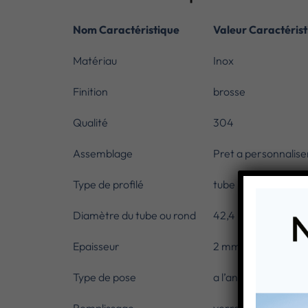
Nom Caractéristique
Valeur Caractérist
Matériau
Inox
Finition
brosse
Qualité
304
Assemblage
Pret a personnalise
Type de profilé
tube rond
Diamètre du tube ou rond
42,4 mm
Epaisseur
2 mm
Type de pose
a l’anglaise