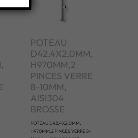
POTEAU
D42,4X2,0MM,
,
H970MM,2
PINCES VERRE
E
8-10MM,
AISI304
BROSSE
POTEAU D42,4X2,0MM,
H970MM,2 PINCES VERRE 8-