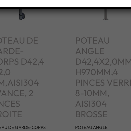
OTEAU DE
POTEAU
ARDE-
ANGLE
ORPS D42,4
D42,4X2,0MM
2,0
H970MM,4
,AISI304
PINCES VERR
ANCE, 2
8-10MM,
INCES
AISI304
ROITE
BROSSE
EAU DE GARDE-CORPS
POTEAU ANGLE