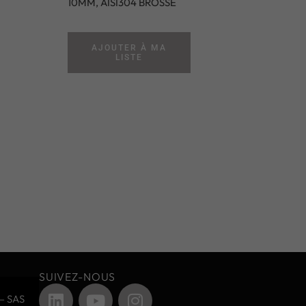
10MM, AISI304 BROSSE
AJOUTER À MA
LISTE
SUIVEZ-NOUS
– SAS