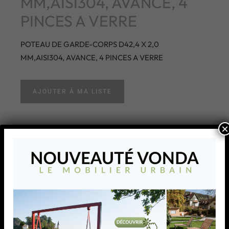
MM,AISI304, AVANCE, 4
PINCES A VERRE
POTEAU DE GARDE-CORPS D42,4 X 2,0
MM,AISI304, AVANCE, 4 PINCES A VERRE
AJOUTER À MA LISTE
×