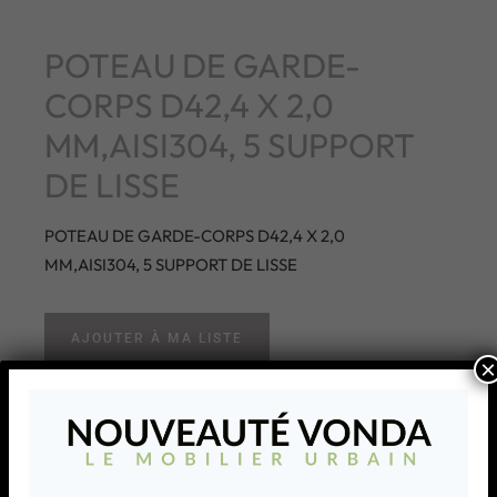
POTEAU DE GARDE-
CORPS D42,4 X 2,0
MM,AISI304, 5 SUPPORT
DE LISSE
POTEAU DE GARDE-CORPS D42,4 X 2,0
MM,AISI304, 5 SUPPORT DE LISSE
AJOUTER À MA LISTE
×