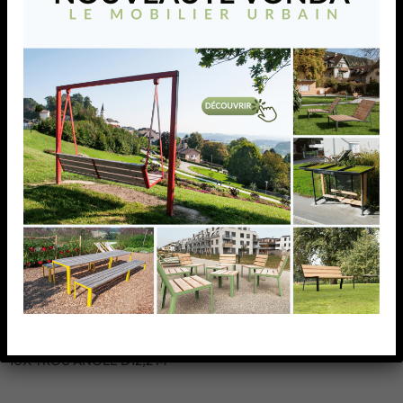
POTEAU ANGLE DE
GARDE-CORPS
D42,4X2,0MM,AISI304
12 TROU ANGLE D12,2
MM
POTEAU ANGLE DE GARDE-
POTEAU ANGLE DE
CORPS D42,4X2,0MM,AISI304
GARDE-CORPS
12 TROU ANGLE D12,2 MM
D42,4X2,0MM,AISI304,
10X TROU ANGLE
D12,2 M
AJOUTER À MA LISTE
POTEAU ANGLE DE GARDE-
CORPS D42,4X2,0MM,AISI304,
10X TROU ANGLE D12,2 M