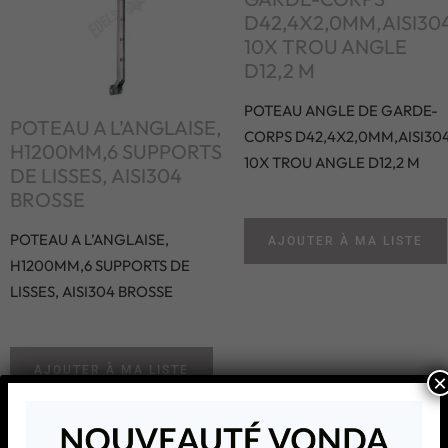
D42,4X2,0MM,AISI304
10X TROU ANGLE
D12,2 M
POTEAU ANGLE DE GARDE-
POTEAU A L’ANGLAISE,
CORPS D42,4X2,0MM,AISI304
H1200MM,6 SUPPORTS
10X TROU ANGLE D12,2 M
DE LISSES, AISI304
BROSSE
POTEAU A L’ANGLAISE,
AJOUTER À MA LISTE
H1200MM,6 SUPPORTS DE
LISSES, AISI304 BROSSE
AJOUTER À MA LISTE
×