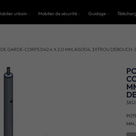
obilier urbain
Mobilier de sécurité
Guidage
Téléchar
DE GARDE-CORPS D42,4 X 2,0 MM,AISI304, 3XTROU DEBOUCH. D
PO
CO
MM
DE
SKU
POT
MM,