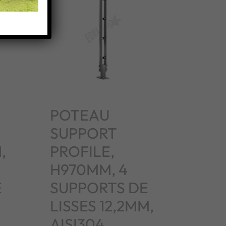
POTEAU
SUPPORT
,
PROFILE,
H970MM, 4
E
SUPPORTS DE
LISSES 12,2MM,
AISI304