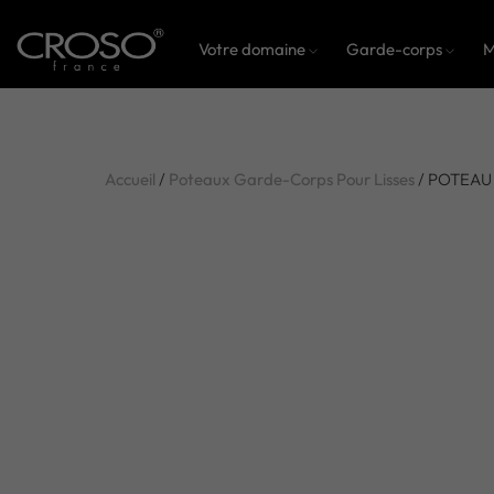
Votre domaine
Garde-corps
M
Accueil
/
Poteaux Garde-Corps Pour Lisses
/ POTEAU 