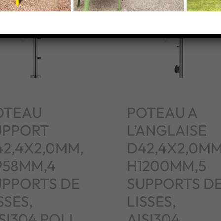
OTEAU
POTEAU A
UPPORT
L’ANGLAISE
42,4X2,0MM,
D42,4X2,0MM
958MM,4
H1200MM,5
UPPORTS DE
SUPPORTS D
SSES,
LISSES,
SI304 POLI
AISI304