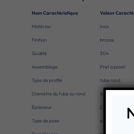
Nom Caractéristique
Valeur Caracté
Matériau
Inox
Finition
brosse
Qualité
304
Assemblage
Pret a poser
Type de profilé
tube rond
Diamètre du tube ou rond
42,4 mm
Epaisseur
2 mm
Type de pose
sur dalle