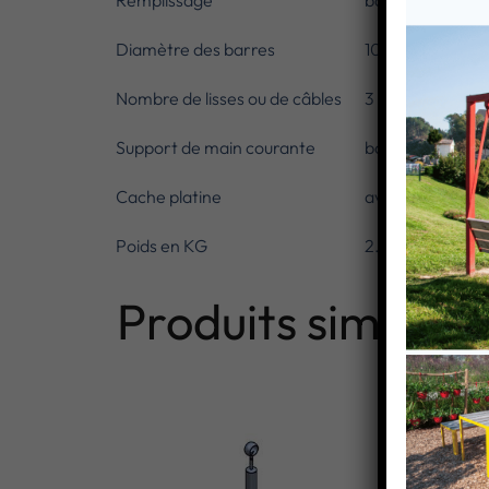
Remplissage
barres
Diamètre des barres
10 mm
Nombre de lisses ou de câbles
3
Support de main courante
bague design
Cache platine
avec
Poids en KG
2.67
Produits similaire