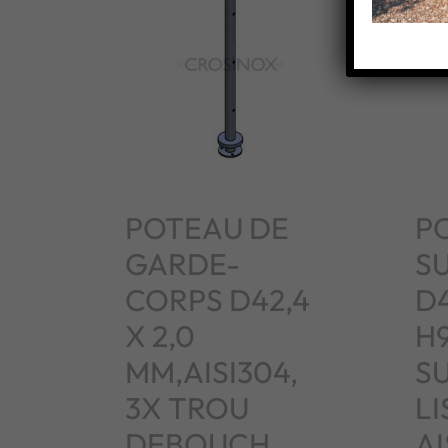
POTEAU DE
P
GARDE-
S
CORPS D42,4
D
X 2,0
H
MM,AISI304,
S
3X TROU
LI
DEBOUCH.
AI