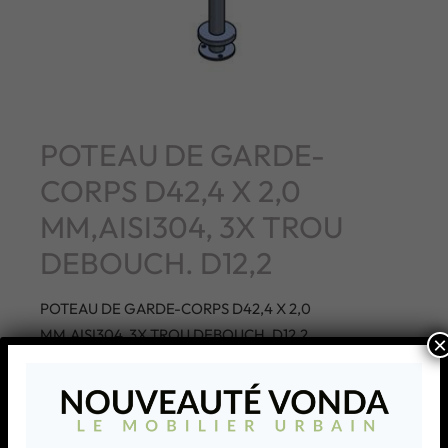
POTEAU DE GARDE-
CORPS D42,4 X 2,0
MM,AISI304, 3X TROU
DEBOUCH. D12,2
POTEAU DE GARDE-CORPS D42,4 X 2,0
MM,AISI304, 3X TROU DEBOUCH. D12,2
×
AJOUTER À MA LISTE