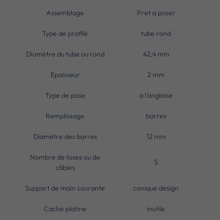
Assemblage
Pret a poser
Type de profilé
tube rond
Diamètre du tube ou rond
42,4 mm
Epaisseur
2 mm
Type de pose
a l’anglaise
Remplissage
barres
Diamètre des barres
12 mm
Nombre de lisses ou de
5
câbles
Support de main courante
conique design
Cache platine
inutile