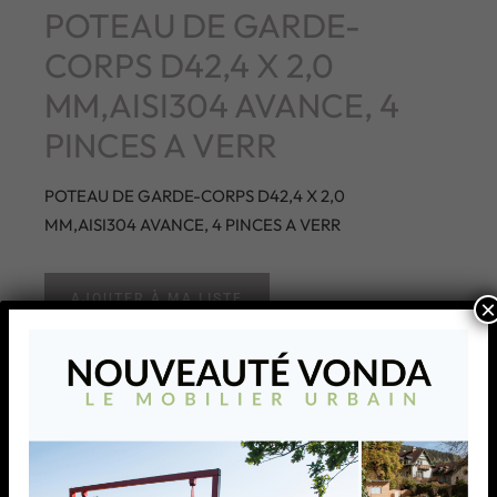
POTEAU DE GARDE-
CORPS D42,4 X 2,0
MM,AISI304 AVANCE, 4
PINCES A VERR
POTEAU DE GARDE-CORPS D42,4 X 2,0
MM,AISI304 AVANCE, 4 PINCES A VERR
AJOUTER À MA LISTE
×