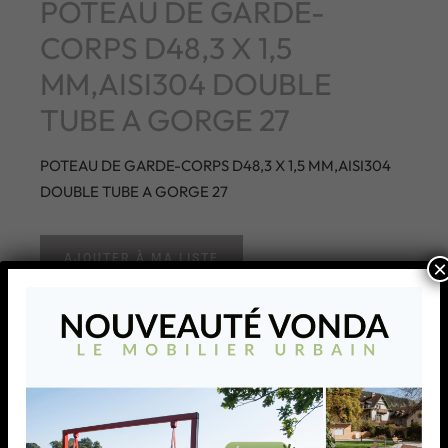
POTEAU DE GARDE-
CORPS D48,3 X 1,5
MM,AISI304 DOUBLE
TUBE A GORGE 27
POTEAU DE GARDE-CORPS D48,3 X 1,5 MM,AISI304
DOUBLE TUBE A GORGE 27
AJOUTER À MA LISTE
×