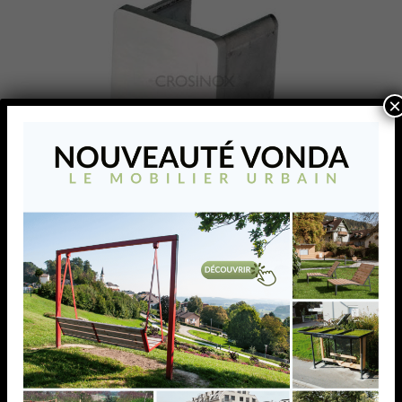
×
EMBOUT CARRE
30X30X1,25MM,TUBE A
GORGE, AISI304 BROSSE