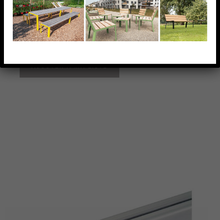
EMBOUT CARRE 30X30X1,25MM,TUBE A GORGE,
AISI304 BROSSE
AJOUTER À MA LISTE