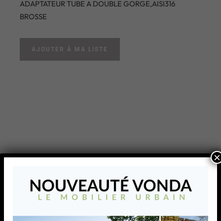
ADAPTATEUR TUBE A DOUBLE GORGE,AISI316
BROSSE
AJOUTER À MA LISTE
×