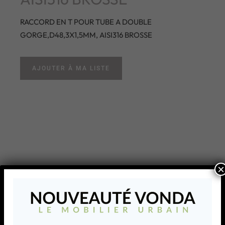
RACCORD EN T POUR TUBE A DOUBLE
GORGE,D48,3X1,5MM, AISI316 BROSSE
AJOUTER À MA LISTE
×