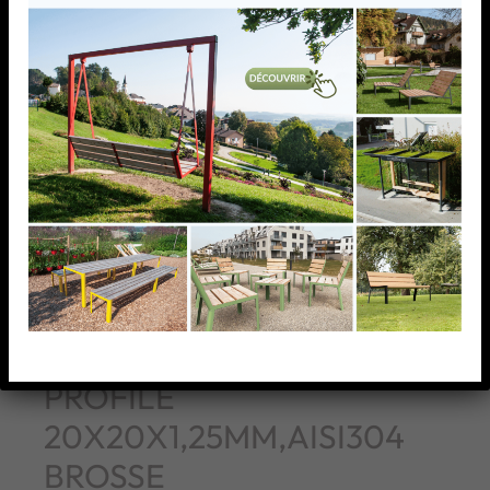
RACCORD COUDE / TUBE
PROFILE
20X20X1,25MM,AISI304
BROSSE