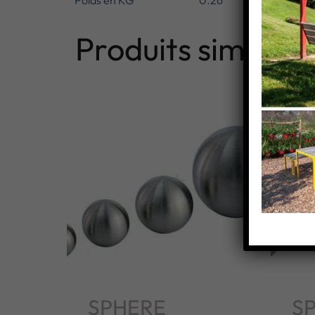
Poids en KG
0.26
Produits similaire
SPHERE
S