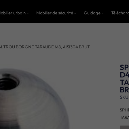
obilier urbain
Mobilier de sécurité
Guidage
Téléchar
M,TROU BORGNE TARAUDE M8, AISI304 BRUT
SP
D
TA
B
SKU
SPH
TARA