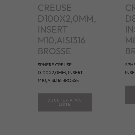
CREUSE
C
D100X2,0MM,
D
INSERT
IN
M10,AISI316
M8
BROSSE
B
SPHERE CREUSE
SPH
D100X2,0MM, INSERT
INSE
M10,AISI316 BROSSE
AJOUTER À MA
LISTE