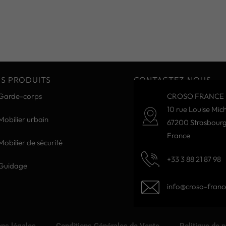
S PRODUITS
CONTACTEZ-NOUS
Garde-corps
CROSO FRANCE 
10 rue Louise Mich
Mobilier urbain
67200 Strasbour
France
Mobilier de sécurité
+33 3 88 21 87 98
Guidage
info@croso-france
ns légales
Conditions Générales de Vente
Politique de 