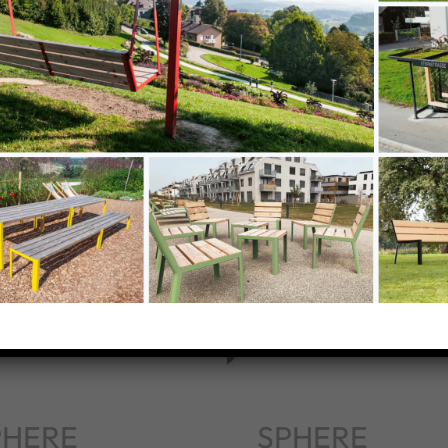
s
PHERE
SPHERE