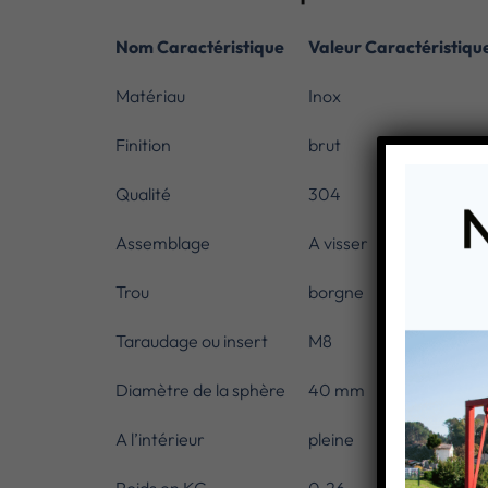
Nom Caractéristique
Valeur Caractéristiqu
Matériau
Inox
Finition
brut
Qualité
304
Assemblage
A visser
Trou
borgne
Taraudage ou insert
M8
Diamètre de la sphère
40 mm
A l’intérieur
pleine