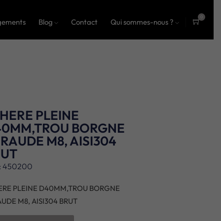
0
gements
Blog
Contact
Qui sommes-nous ?
ite
ms
HERE PLEINE
40MM,TROU BORGNE
RAUDE M8, AISI304
RUT
: 450200
ERE PLEINE D40MM,TROU BORGNE
UDE M8, AISI304 BRUT