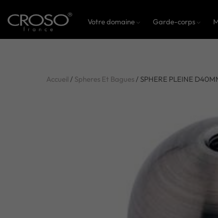
Votre domaine
Garde-corps
M
Accueil
/
Spheres Et Bagues
/ SPHERE PLEINE D40M