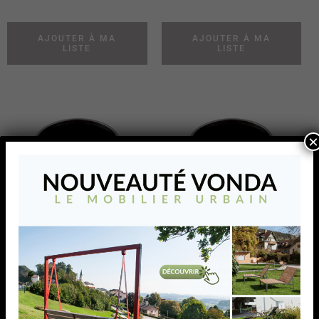
AJOUTER À MA
AJOUTER À MA
LISTE
LISTE
×
DEMI-SPHERE
DEMI-SPHERE
CREUSE ,EMBOUT
CREUSE ,EMBOUT
POUR
POUR
D33,7MM,AISI316
D42,4MM,AISI316
BROSSE
BROSSE