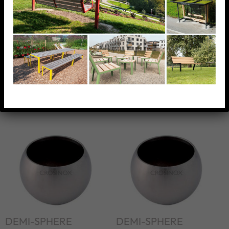
DEMI-SPHERE CREUSE
DEMI-SPHERE CREUSE
,EMBOUT POUR
,EMBOUT POUR
D33,7MM,AISI316 BROSSE
D42,4MM,AISI316 BROSSE
AJOUTER À MA
AJOUTER À MA
LISTE
LISTE
DEMI-SPHERE
DEMI-SPHERE