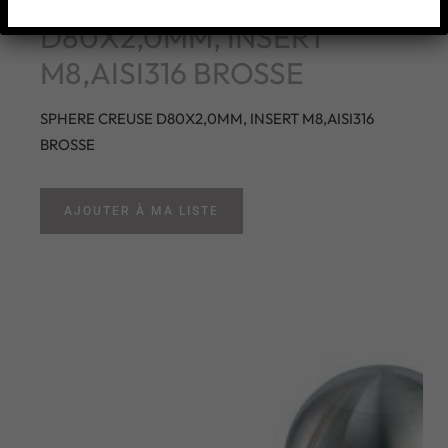
SPHERE CREUSE
D80X2,0MM, INSERT
M8,AISI316 BROSSE
SPHERE CREUSE D80X2,0MM, INSERT M8,AISI316
BROSSE
AJOUTER À MA LISTE