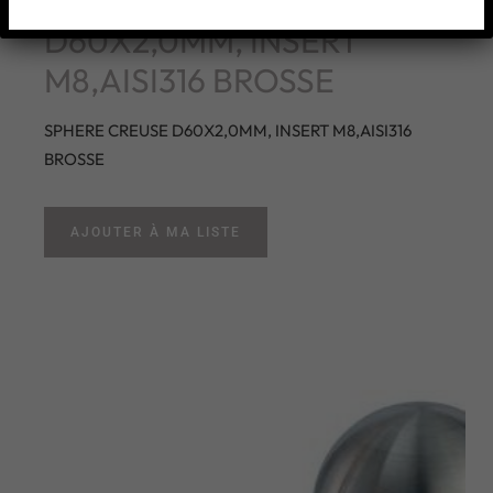
SPHERE CREUSE
D60X2,0MM, INSERT
M8,AISI316 BROSSE
SPHERE CREUSE D60X2,0MM, INSERT M8,AISI316
BROSSE
AJOUTER À MA LISTE