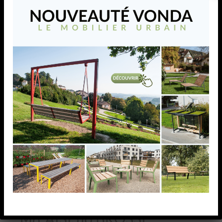
SPHERE CREUSE
D90X2,0MM, INSERT
M8,AISI316 BROSSE