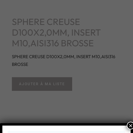
SPHERE CREUSE
D100X2,0MM, INSERT
M10,AISI316 BROSSE
SPHERE CREUSE D100X2,0MM, INSERT M10,AISI316
BROSSE
AJOUTER À MA LISTE
×