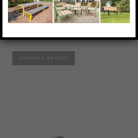
X 25 X 2,0 MM,AISI316
BROSSE
RACCORD EN CROIX, 25 X 25 X 2,0 MM,AISI316
BROSSE
AJOUTER À MA LISTE