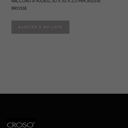
RACCORD A 90DEG, 30 X 30 X 2,0 MM,AISI316
BROSSE
AJOUTER À MA LISTE