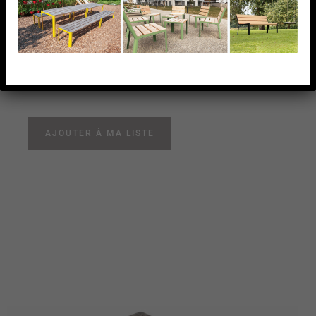
X 25 X 2,0 MM,AISI316
BROSSE
RACCORD EN CROIX, 25 X 25 X 2,0 MM,AISI316
BROSSE
AJOUTER À MA LISTE