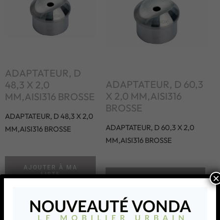
ADAPTATEUR, D
ADAPTATEUR, D 60,3
48,3 X 2,0
X 2,0 MM,AISI316
MM,AISI316 BROSSE
BROSSE
ADAPTATEUR, D 48,3 X 2,0
ADAPTATEUR, D 60,3 X 2,0
MM,AISI316 BROSSE
MM,AISI316 BROSSE
AJOUTER À MA
LISTE
×
AJOUTER À MA LISTE