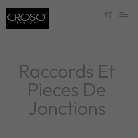
Raccords Et
Pieces De
Jonctions