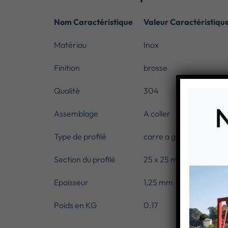
Nom Caractéristique
Valeur Caractéristiqu
Matériau
Inox
Finition
brosse
Qualité
304
Assemblage
A coller
Type de profilé
carre a gorge
Section du profilé
25 x 25 mm
Epaisseur
1,25 mm
Poids en KG
0.17