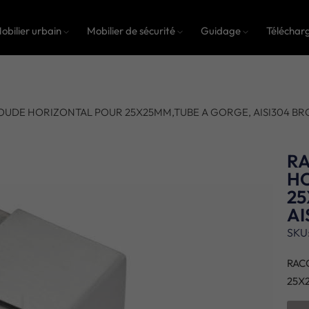
obilier urbain
Mobilier de sécurité
Guidage
Téléchar
OUDE HORIZONTAL POUR 25X25MM,TUBE A GORGE, AISI304 BR
R
H
25
AI
SKU
RAC
25X