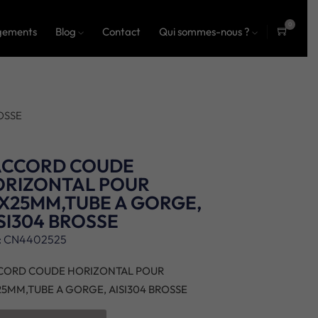
0
gements
Blog
Contact
Qui sommes-nous ?
ite
ms
OSSE
ACCORD COUDE
ORIZONTAL POUR
X25MM,TUBE A GORGE,
SI304 BROSSE
: CN4402525
CORD COUDE HORIZONTAL POUR
25MM,TUBE A GORGE, AISI304 BROSSE