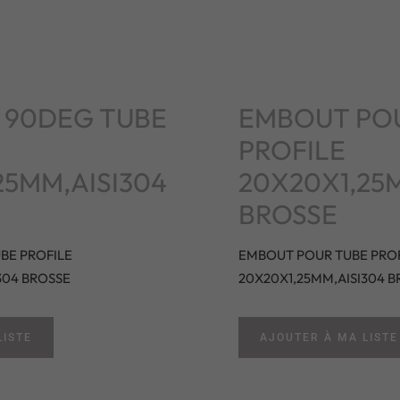
 90DEG TUBE
EMBOUT PO
PROFILE
25MM,AISI304
20X20X1,25M
BROSSE
BE PROFILE
EMBOUT POUR TUBE PROF
304 BROSSE
20X20X1,25MM,AISI304 B
LISTE
AJOUTER À MA LISTE