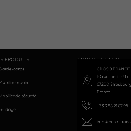
S PRODUITS
CONTACTEZ-NOUS
Garde-corps
CROSO FRANCE 
10 rue Louise Mich
Mobilier urbain
67200 Strasbour
France
Mobilier de sécurité
+33 3 88 21 87 98
Guidage
info@croso-france