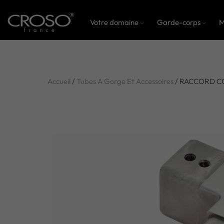
Votre domaine
Garde-corps
M
Accueil
/
Tubes A Gorge Et Accessoires
/ RACCORD C