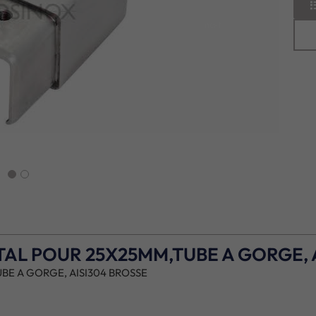
next
L POUR 25X25MM,TUBE A GORGE, A
E A GORGE, AISI304 BROSSE