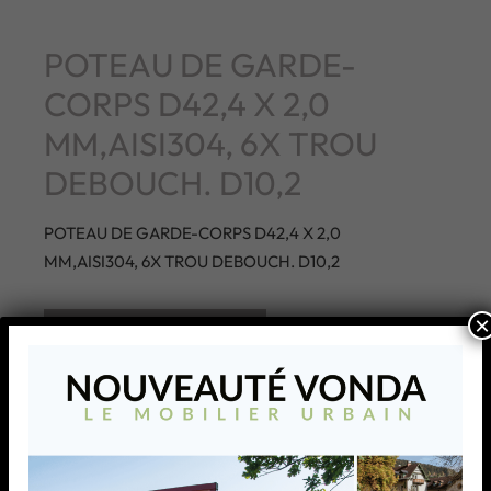
POTEAU DE GARDE-
CORPS D42,4 X 2,0
MM,AISI304, 6X TROU
DEBOUCH. D10,2
POTEAU DE GARDE-CORPS D42,4 X 2,0
MM,AISI304, 6X TROU DEBOUCH. D10,2
×
AJOUTER À MA LISTE