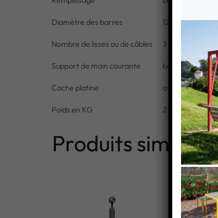
Remplissage
barres
Diamètre des barres
12 mm
Nombre de lisses ou de câbles
3
Support de main courante
bague design
Cache platine
avec
Poids en KG
2.86
Produits similaire