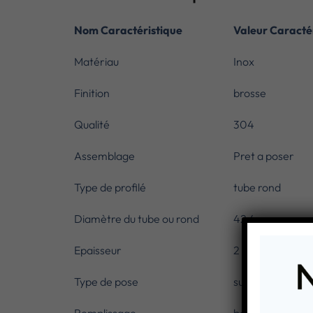
Nom Caractéristique
Valeur Caracté
Matériau
Inox
Finition
brosse
Qualité
304
Assemblage
Pret a poser
Type de profilé
tube rond
Diamètre du tube ou rond
42,4 mm
Epaisseur
2 mm
Type de pose
sur dalle