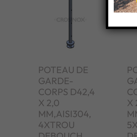
POTEAU DE
P
GARDE-
G
CORPS D42,4
C
X 2,0
X 
MM,AISI304,
MM
4XTROU
5
DEBOUCH.
D