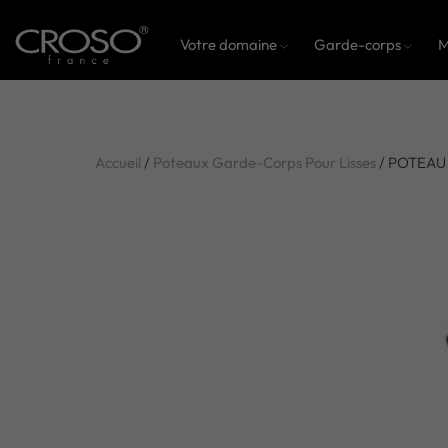
Votre domaine
Garde-corps
M
Accueil
/
Poteaux Garde-Corps Pour Lisses
/ POTEAU 