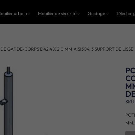
obilier urbain
Mobilier de sécurité
Guidage
Téléchar
DE GARDE-CORPS D42,4 X 2,0 MM,AISI304, 3 SUPPORT DE LISSE
PO
CO
MM
DE
SKU
POT
MM,A