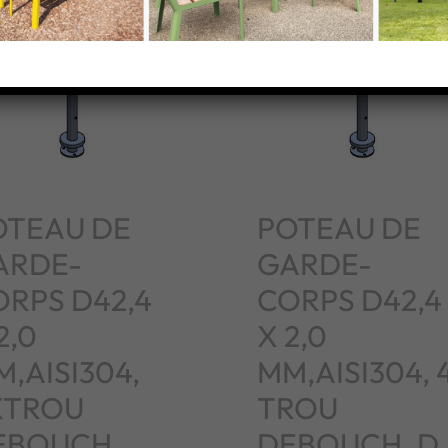
OTEAU DE
POTEAU DE
ARDE-
GARDE-
ORPS D42,4
CORPS D42,4
2,0
X 2,0
,AISI304,
MM,AISI304, 
XTROU
TROU
EBOUCH.
DEBOUCH. D