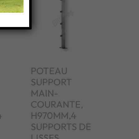
POTEAU
SUPPORT
MAIN-
COURANTE,
4
H970MM,4
SUPPORTS DE
LISSES,