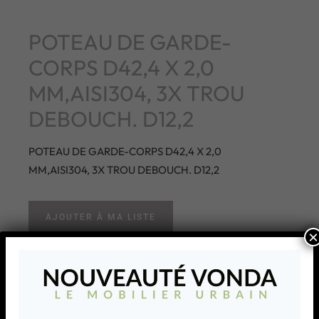
POTEAU DE GARDE-
CORPS D42,4 X 2,0
MM,AISI304, 3X TROU
DEBOUCH. D12,2
POTEAU DE GARDE-CORPS D42,4 X 2,0
MM,AISI304, 3X TROU DEBOUCH. D12,2
AJOUTER À MA LISTE
×