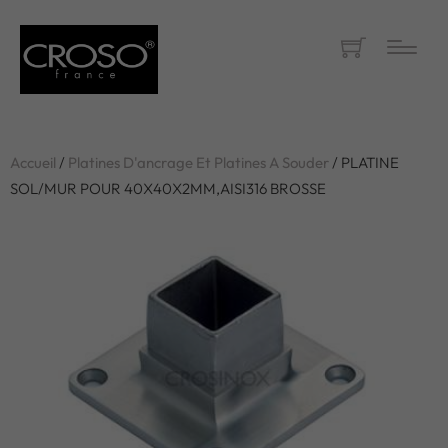
Accueil
/
Platines D'ancrage Et Platines A Souder
/ PLATINE
SOL/MUR POUR 40X40X2MM,AISI316 BROSSE