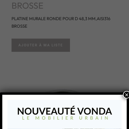
BROSSE
PLATINE MURALE RONDE POUR D 48,3 MM,AISI316
BROSSE
AJOUTER À MA LISTE
×