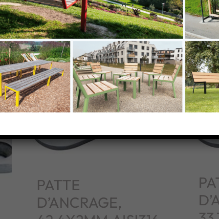
PA
PATTE
D’
D’ANCRAGE,
33