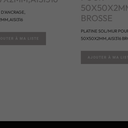
50X50X2MM
 D’ANCRAGE,
BROSSE
2MM,AISI316
PLATINE SOL/MUR POU
50X50X2MM,AISI316 B
OUTER À MA LISTE
AJOUTER À MA LIS