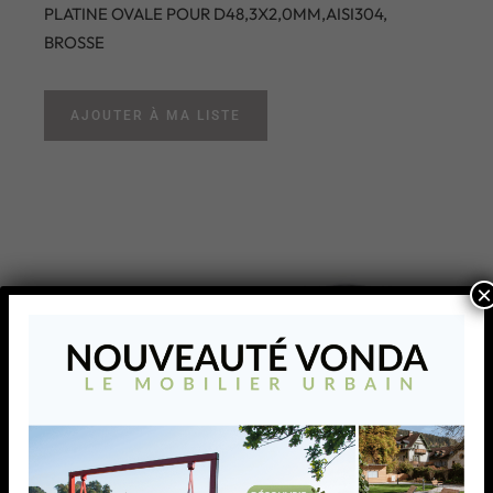
PLATINE OVALE POUR D48,3X2,0MM,AISI304,
BROSSE
AJOUTER À MA LISTE
×