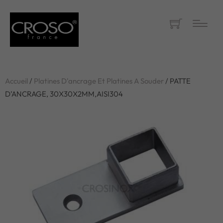
Accueil
/
Platines D'ancrage Et Platines A Souder
/ PATTE
D’ANCRAGE, 30X30X2MM,AISI304