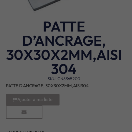
PATTE
D’ANCRAGE,
30X30X2MM,AISI
304
SKU: CN8365200
PATTE D’ANCRAGE, 30X30X2MM,AISI304
Ajouter à ma liste