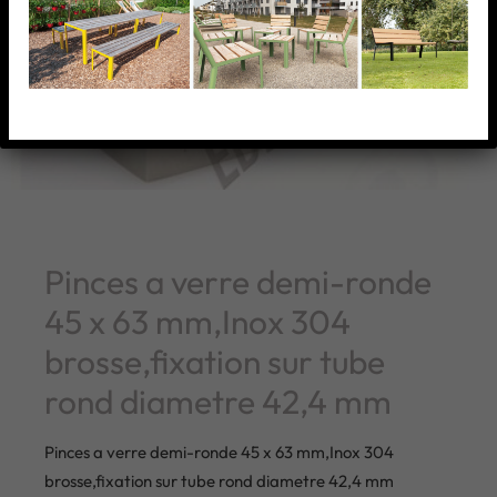
Pinces a verre demi-ronde
45 x 63 mm,Inox 304
brosse,fixation sur tube
rond diametre 42,4 mm
Pinces a verre demi-ronde 45 x 63 mm,Inox 304
brosse,fixation sur tube rond diametre 42,4 mm