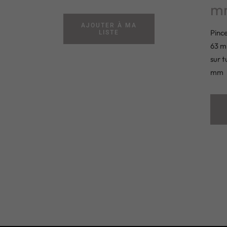
m
AJOUTER À MA
Pinc
LISTE
63 m
sur 
mm