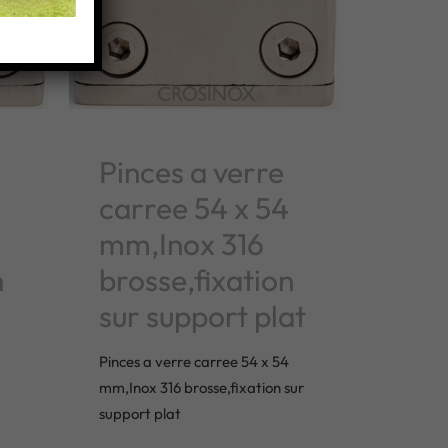
Pinces a verre
carree 54 x 54
mm,Inox 316
n
brosse,fixation
sur support plat
Pinces a verre carree 54 x 54
mm,Inox 316 brosse,fixation sur
support plat