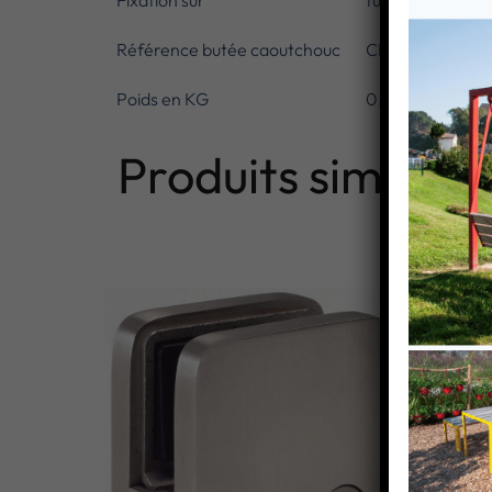
Fixation sur
tube rond diam
Référence butée caoutchouc
CN6400800
Poids en KG
0.43
Produits similaire