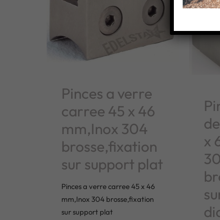
Pinces a verre
Pi
carree 45 x 46
de
mm,Inox 304
x 
brosse,fixation
3
sur support plat
br
Pinces a verre carree 45 x 46
su
mm,Inox 304 brosse,fixation
di
sur support plat