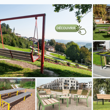
etre 42,4 mm
s