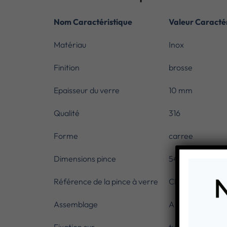
Nom Caractéristique
Valeur Caractér
Matériau
Inox
Finition
brosse
Epaisseur du verre
10 mm
Qualité
316
Forme
carree
Dimensions pince
54 x 54 mm
Référence de la pince à verre
CN6120424
Assemblage
A visser