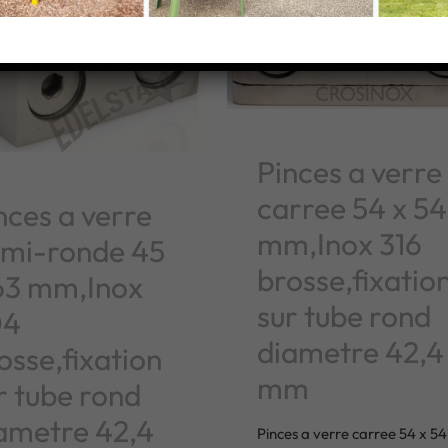
Pinces a verre
carree 54 x 54
nces a verre
mm,Inox 316
mi-ronde 45
brosse,fixatio
63 mm,Inox
sur tube rond
04
diametre 42,4
osse,fixation
mm
r tube rond
ametre 42,4
Pinces a verre carree 54 x 54