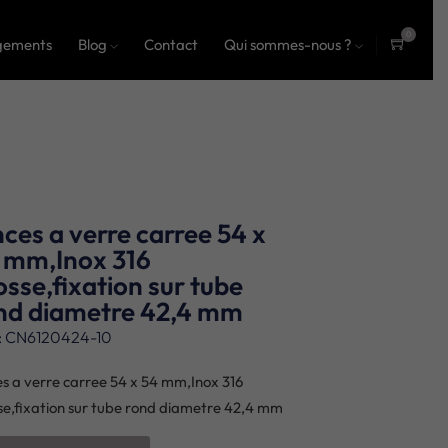
0
gements
Blog
Contact
Qui sommes-nous ?
ite
ms
nces a verre carree 54 x
 mm,Inox 316
osse,fixation sur tube
nd diametre 42,4 mm
: CN6120424-10
es a verre carree 54 x 54 mm,Inox 316
se,fixation sur tube rond diametre 42,4 mm