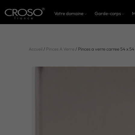
Votre domaine
Garde-corps
M
Accueil
/
Pinces A Verre
/ Pinces a verre carree 54 x 5