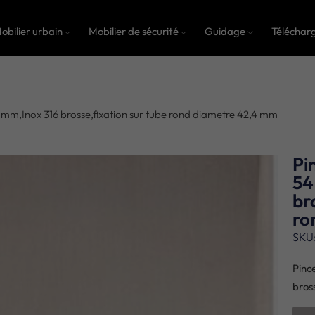
obilier urbain
Mobilier de sécurité
Guidage
Téléchar
4 mm,Inox 316 brosse,fixation sur tube rond diametre 42,4 mm
Pi
54
br
ro
SKU
Pinc
bros