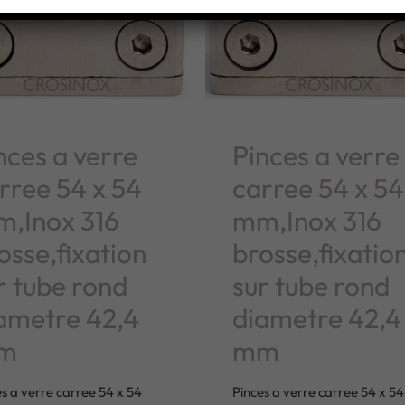
nces a verre
Pinces a verre
rree 54 x 54
carree 54 x 54
,Inox 316
mm,Inox 316
osse,fixation
brosse,fixatio
r tube rond
sur tube rond
ametre 42,4
diametre 42,4
m
mm
s a verre carree 54 x 54
Pinces a verre carree 54 x 54