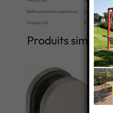
Fixation sur
tube rond diam
Référence butée caoutchouc
CN6400810
Poids en KG
0.43
Produits similaire