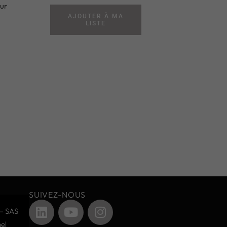
sur
AJOUTER À MA
m
LISTE
SUIVEZ-NOUS
– SAS
el