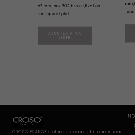
mm,In
63 mm,Inox 304 brosse,fixation
tube
sur support plat
AJOUTER À MA
LISTE
NO
CROSO FRANCE s’affirme comme le fournisseur