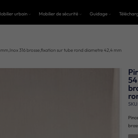
obilier urbain
Mobilier de sécurité
Guidage
Téléchar
4 mm,Inox 316 brosse,fixation sur tube rond diametre 42,4 mm
Pi
54
br
ro
SKU
Pinc
bros