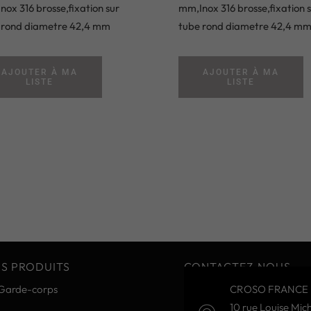
ox 316 brosse,fixation sur
mm,Inox 316 brosse,fixation 
 rond diametre 42,4 mm
tube rond diametre 42,4 m
AJOUTER À MA
AJOUTER À MA
LISTE
LISTE
S PRODUITS
CONTACTEZ-NOUS
Garde-corps
CROSO FRANCE 
10 rue Louise Mich