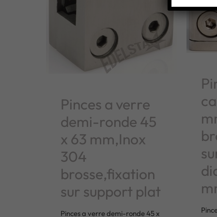
Pi
ca
Pinces a verre
mm
demi-ronde 45
br
x 63 mm,Inox
su
304
di
brosse,fixation
m
sur support plat
Pince
Pinces a verre demi-ronde 45 x