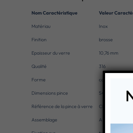
Nom Caractéristique
Valeur Caractér
Matériau
Inox
Finition
brosse
Epaisseur du verre
10,76 mm
Qualité
316
Forme
carree
Dimensions pince
54 x 54 mm
Référence de la pince à verre
CN6120424
Assemblage
A visser