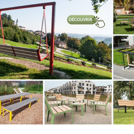
etre 42,4 mm
s