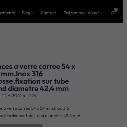
0
gements
Blog
Contact
Qui sommes-nous ?
ite
ms
nces a verre carree 54 x
 mm,Inox 316
osse,fixation sur tube
nd diametre 42,4 mm
: CN6120424-1076
es a verre carree 54 x 54 mm,Inox 316
se,fixation sur tube rond diametre 42,4 mm