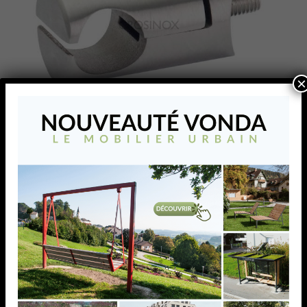
×
SUPPORT DE TÔLE
PERFO CADRE
D20MM,POUR TUBE
D42,4MM, AISI304