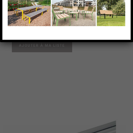
BROSSE
SUPPORT DE TÔLE PERFO CADRE D20MM,POUR
TUBE D42,4MM, AISI304 BROSSE
AJOUTER À MA LISTE