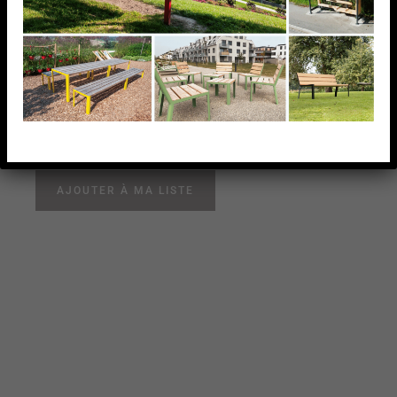
20X20MM,POUR TUBE
D48,3MM, AISI304
BROSSE
SUPPORT DE TÔLE PERFO CADRE 20X20MM,POUR
TUBE D48,3MM, AISI304 BROSSE
AJOUTER À MA LISTE