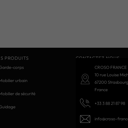
S PRODUITS
CONTACTEZ-NOUS
Garde-corps
CROSO FRANCE 
10 rue Louise Mich
Mobilier urbain
67200 Strasbour
France
Mobilier de sécurité
+33 3 88 21 87 98
Guidage
info@croso-france