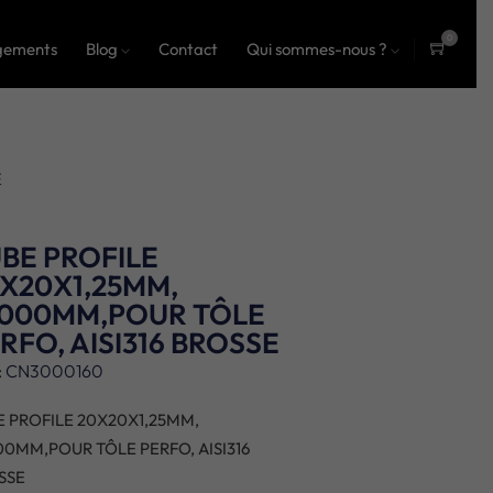
0
gements
Blog
Contact
Qui sommes-nous ?
ite
ms
E
BE PROFILE
X20X1,25MM,
3000MM,POUR TÔLE
RFO, AISI316 BROSSE
: CN3000160
E PROFILE 20X20X1,25MM,
00MM,POUR TÔLE PERFO, AISI316
SSE