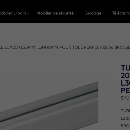
obilier urbain
Mobilier de sécurité
Guidage
Téléchar
LE 20X20X1,25MM, L3000MM,POUR TÔLE PERFO, AISI316 BROSS
TU
20
L
PE
SKU
TUB
L30
BRO