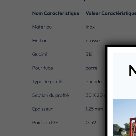
Nom Caractéristique
Valeur Caractéristiqu
Matériau
Inox
Finition
brosse
Qualité
316
Pour tube
carre
Type de profilé
encadrement de tôles
Section du profilé
20 X 20 mm
Epaisseur
1,25 mm
Poids en KG
0.59