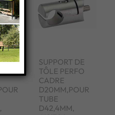
 DE
SUPPORT DE
RFO
TÔLE PERFO
CADRE
POUR
D20MM,POUR
TUBE
,
D42,4MM,