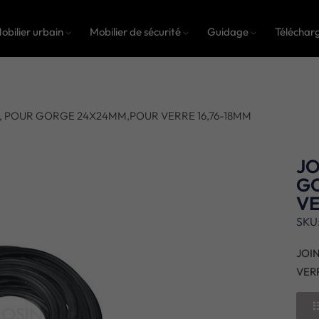
obilier urbain
Mobilier de sécurité
Guidage
Téléchar
, POUR GORGE 24X24MM,POUR VERRE 16,76-18MM
JO
G
VE
SKU
JOI
VERR