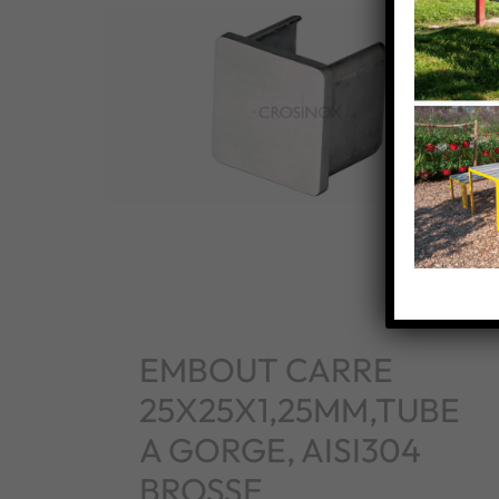
EMBOUT CARRE
25X25X1,25MM,TUBE
A GORGE, AISI304
BROSSE