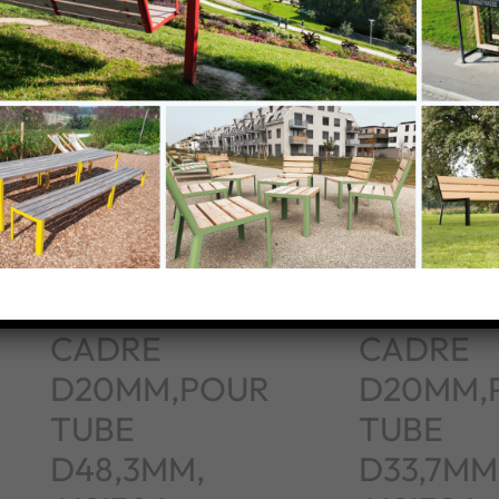
SUPPORT DE
SUPPORT
TÔLE PERFO
TÔLE PE
CADRE
CADRE
D20MM,POUR
D20MM,
TUBE
TUBE
D48,3MM,
D33,7MM