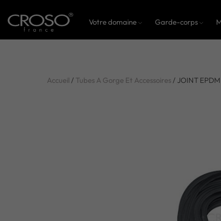
Votre domaine
Garde-corps
M
Accueil
/
Tubes A Gorge Et Accessoires
/ JOINT EPDM