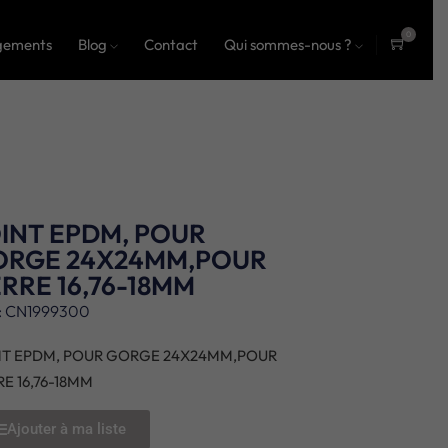
0
gements
Blog
Contact
Qui sommes-nous ?
ite
ms
INT EPDM, POUR
ORGE 24X24MM,POUR
RRE 16,76-18MM
: CN1999300
NT EPDM, POUR GORGE 24X24MM,POUR
E 16,76-18MM
Ajouter à ma liste