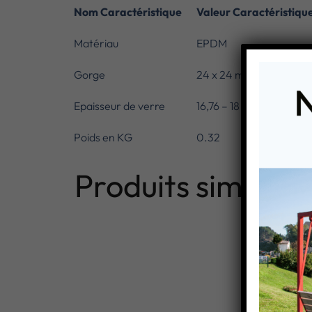
Nom Caractéristique
Valeur Caractéristiqu
Matériau
EPDM
Gorge
24 x 24 mm
Epaisseur de verre
16,76 – 18 mm
Poids en KG
0.32
Produits similaire